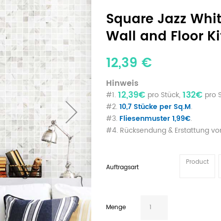
Square Jazz Whit
Wall and Floor K
12,39 €
Hinweis
12,39€
132€
#1.
pro Stück,
pro S
#2.
10,7 Stücke per Sq.M
.
#3.
Fliesenmuster 1,99€
.
#4. Rücksendung & Erstattung von
Product
Auftragsart
Menge