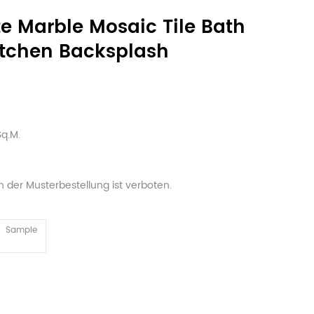
e Marble Mosaic Tile Bath
itchen Backsplash
q.M.
 der Musterbestellung ist verboten.
Sample