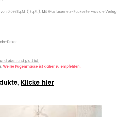
ch
von 0.093Sq.M. (1Sq.Ft.). Mit Glasfasernetz-Rückseite, was die Verle
amin-Dekor
and eben und glatt ist.
e.
Weiße Fugenmasse ist daher zu empfehlen.
odukte,
Klicke hier