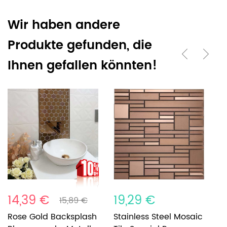
Wir haben andere
Produkte gefunden, die
Ihnen gefallen könnten!
14,39 €
19,29 €
1
15,89 €
Rose Gold Backsplash
Stainless Steel Mosaic
G