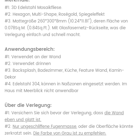
Merkmale:
#1. 3D Edelstahl Mosaikfliese.
#2. Hexagon, Multi-Shape, Roségold, Spiegeleffekt
#3. Mattegröße 260*300*8mm (10.24*11.81"), deren Fläche von
0.078Sq.M. (0.84Sq.Ft.). Mit Glasfasernetz-Rückseite, was die
Verlegung einfach und schnell macht.
Anwendungsbereich:
#1. Verwendet an der Wand
#2. Verwendet drinnen
#3. Backsplash, Badezimmer, Küche, Feature Wand, Kamin-
Dekor
#4. Edelstahl 304, können in Naßzonen eingesetzt werden. Im
Haus mit Meerblick nicht anwendbar
Über die Verlegung:
#1. Versichern Sie sich bevor der Verlegung, dass
die Wand
eben und glatt ist.
#2.
Nur ungeschliffene Fugenmasse
, oder die Oberfläche könnte
zerkratzt sein.
Die Farbe von Grau ist zu empfehlen.