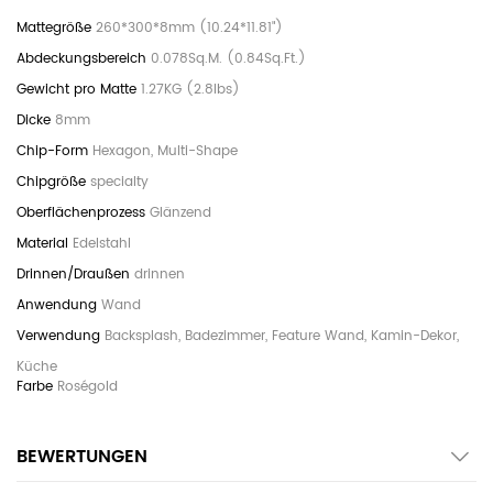
260*300*8mm (10.24*11.81")
0.078Sq.M. (0.84Sq.Ft.)
1.27KG (2.8lbs)
8mm
Hexagon, Multi-Shape
specialty
Glänzend
Edelstahl
drinnen
Wand
Backsplash, Badezimmer, Feature Wand, Kamin-Dekor,
Küche
Roségold
BEWERTUNGEN