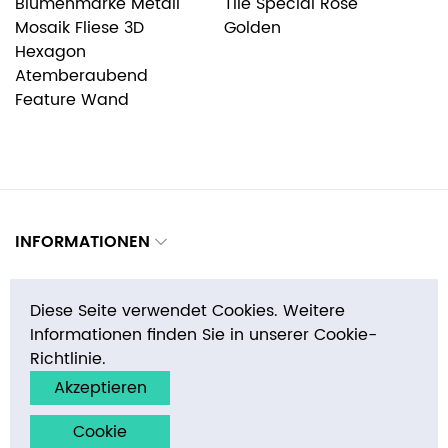
Blumenmarke Metall
Tile Special Rose
M
Mosaik Fliese 3D
Golden
Hexagon
Atemberaubend
Feature Wand
INFORMATIONEN
WARUM BEI UNS KAUFEN
Diese Seite verwendet Cookies. Weitere
Informationen finden Sie in unserer Cookie-
KONTAKTE
Richtlinie.
Akzeptieren
Cookie
Copyright © 2026 E-MosaicTile.com, Inc. Alle Rechte Vorbehalten.