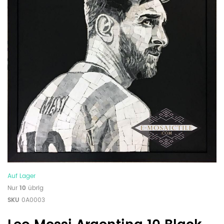
Auf Lager
Nur
10
übrig
SKU
0A0003