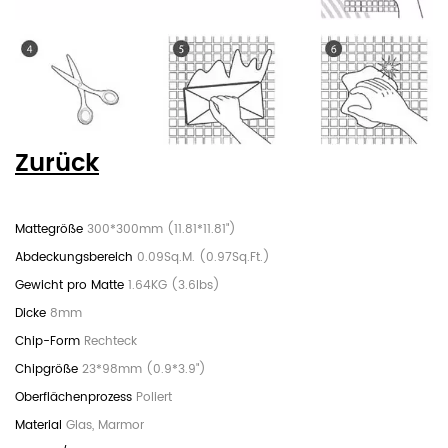
Zurück
300*300mm (11.81*11.81")
0.09Sq.M. (0.97Sq.Ft.)
1.64KG (3.6lbs)
8mm
Rechteck
23*98mm (0.9*3.9")
Poliert
Glas, Marmor