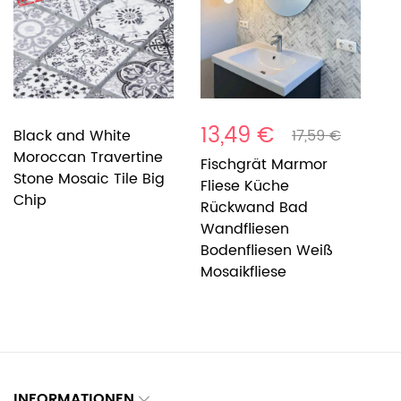
13,49 €
1
Black and White
17,59 €
Moroccan Travertine
Fischgrät Marmor
3
Stone Mosaic Tile Big
Fliese Küche
T
Chip
Rückwand Bad
L
Wandfliesen
S
Bodenfliesen Weiß
Mosaikfliese
INFORMATIONEN