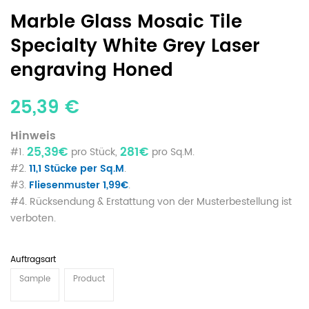
Marble Glass Mosaic Tile
Specialty White Grey Laser
engraving Honed
25,39 €
Hinweis
25,39€
281€
#1.
pro Stück,
pro Sq.M.
#2.
11,1 Stücke per Sq.M
.
#3.
Fliesenmuster 1,99€
.
#4. Rücksendung & Erstattung von der Musterbestellung ist
verboten.
Auftragsart
Sample
Product