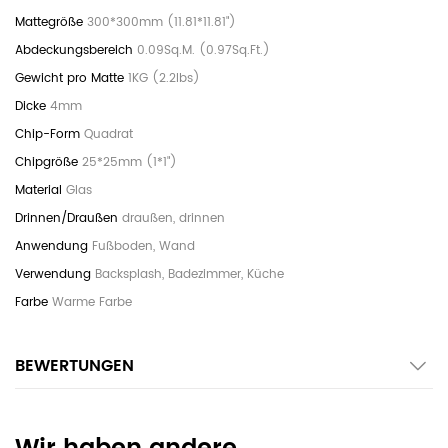
300*300mm (11.81*11.81")
0.09Sq.M. (0.97Sq.Ft.)
1KG (2.2lbs)
4mm
Quadrat
25*25mm (1*1")
Glas
draußen, drinnen
Fußboden, Wand
Backsplash, Badezimmer, Küche
Warme Farbe
BEWERTUNGEN