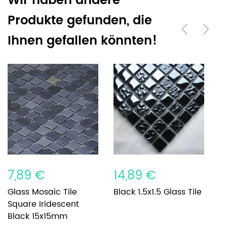
Wir haben andere
Produkte gefunden, die
Ihnen gefallen könnten!
7,89 €
14,89 €
8
Glass Mosaic Tile
Black 1.5x1.5 Glass Tile
G
Square Iridescent
S
Black 15x15mm
1