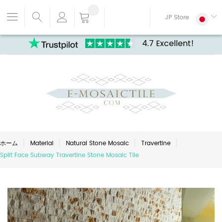
JP Store
4.7 Excellent!
ホーム
Material
Natural Stone Mosaic
Travertine
Split Face Subway Travertine Stone Mosaic Tile