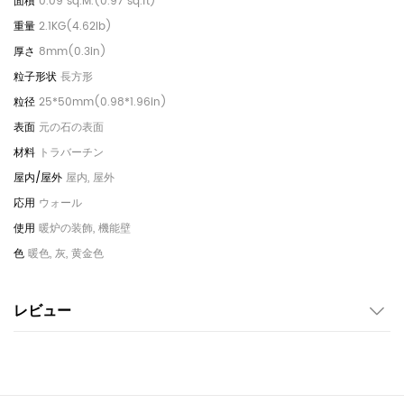
0.09 sq.M.(0.97 sq.ft)
2.1KG(4.62lb)
8mm(0.3in)
長方形
25*50mm(0.98*1.96in)
元の石の表面
トラバーチン
屋内, 屋外
ウォール
暖炉の装飾, 機能壁
暖色, 灰, 黄金色
レビュー