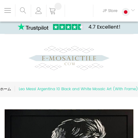
JP Store
4.7 Excellent!
ホーム
Leo Messi Argentina 10 Black and White Mosaic Art (With Frame)