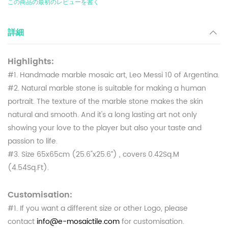
この商品の最初のレビューを書く
詳細
Highlights:
#1. Handmade marble mosaic art, Leo Messi 10 of Argentina.
#2. Natural marble stone is suitable for making a human
portrait. The texture of the marble stone makes the skin
natural and smooth. And it's a long lasting art not only
showing your love to the player but also your taste and
passion to life.
#3. Size 65x65cm (25.6"x25.6”) , covers 0.42Sq.M
(4.54Sq.Ft).
Customisation:
#1. If you want a different size or other Logo, please
contact
info@e-mosaictile.com
for customisation.