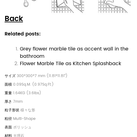
Back
Related posts:
Grey flower marble tile as accent wall in the
bathroom
Flower Marble Tile as Kitchen Splashback
300*300*7 mm (11.81*11.81")
0.09Sq.M. (0.97Sq.Ft.)
1.64KG (3.6lbs)
7mm
様々な形
Multi-Shape
ポリッシュ
大理石