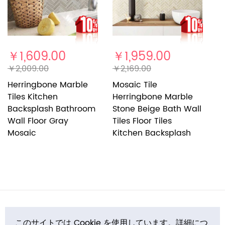
￥1,609.00
￥1,959.00
￥
￥2,009.00
￥2,169.00
￥
Herringbone Marble
Mosaic Tile
H
Tiles Kitchen
Herringbone Marble
M
Backsplash Bathroom
Stone Beige Bath Wall
W
Wall Floor Gray
Tiles Floor Tiles
Mosaic
Kitchen Backsplash
インフォメーション
このサイトでは Cookie を使用しています。詳細につ