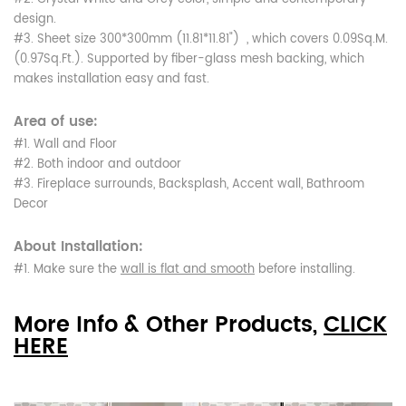
design.
#3. Sheet size 300*300mm (11.81*11.81") , which covers 0.09Sq.M.
(0.97Sq.Ft.). Supported by fiber-glass mesh backing, which
makes installation easy and fast.
Area of use:
#1. Wall and Floor
#2. Both indoor and outdoor
#3. Fireplace surrounds, Backsplash, Accent wall, Bathroom
Decor
About Installation:
#1. Make sure the
wall is flat and smooth
before installing.
More Info & Other Products,
CLICK
HERE