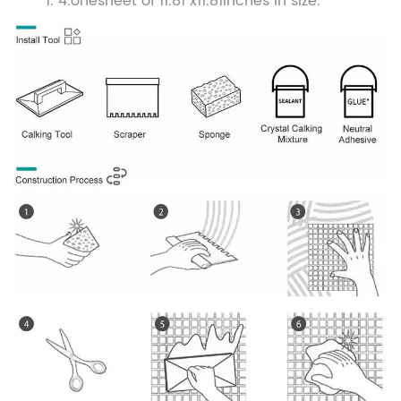
4.onesheet of 11.81 x11.81inches in size.