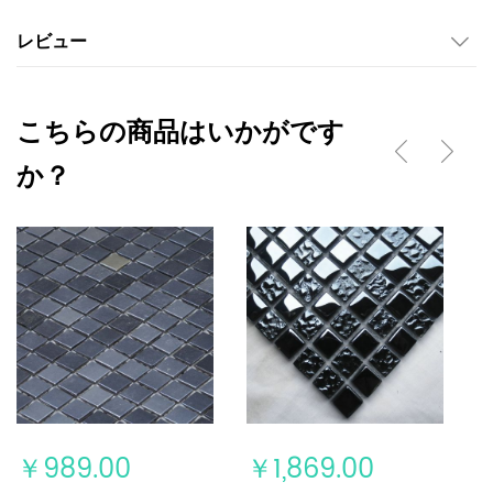
レビュー
こちらの商品はいかがです
か？
￥989.00
￥1,869.00
￥