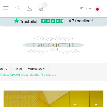
JP Store
4.7 Excellent!
ホーム
Color
Warm Color
Yellow Crystal Glass Mosaic Tile Square